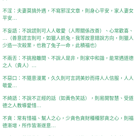
不淫：夫妻莫搞外遇，不寫邪淫文章，則身心平安，家人妻女
平安…
不妄語：不說謊則可人人敬愛（人際關係改善）、心常歡喜、
…（善意謊言則可，如獵人抓兔，我等故意錯說方向，則獵人
少造一次殺業，也救了兔子一命，此積福也）
不兩舌：不挑撥離間、不說人是非，則家中和諧，能常遇道德
之人（貴人）…
不惡口：不隨意漫罵，久久則可言詞美妙而得人人信服，人人
敬愛…
不綺語：不說不正經的話（如黃色笑話），則易開智慧、受道
德之人教導愛惜…
不貪：常有惜福、幫人之心，少貪色貪財種種邪貪之心，則福
德漸增，所作皆漸遂意…