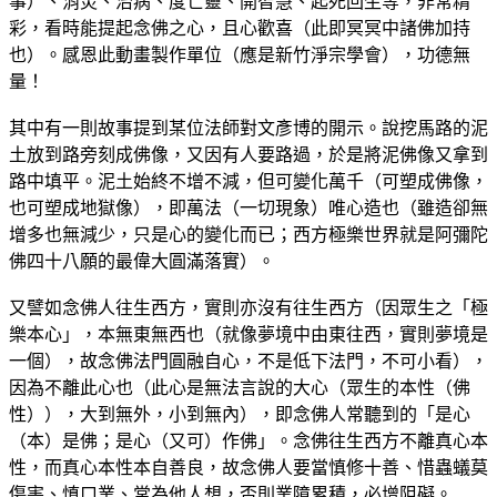
事）、消災、治病、度亡靈、開智慧、起死回生等，非常精
彩，看時能提起念佛之心，且心歡喜（此即冥冥中諸佛加持
也）。感恩此動畫製作單位（應是新竹淨宗學會），功德無
量！
其中有一則故事提到某位法師對文彥博的開示。說挖馬路的泥
土放到路旁刻成佛像，又因有人要路過，於是將泥佛像又拿到
路中填平。泥土始終不增不減，但可變化萬千（可塑成佛像，
也可塑成地獄像），即萬法（一切現象）唯心造也（雖造卻無
增多也無減少，只是心的變化而已；西方極樂世界就是阿彌陀
佛四十八願的最偉大圓滿落實）。
又譬如念佛人往生西方，實則亦沒有往生西方（因眾生之「極
樂本心」，本無東無西也（就像夢境中由東往西，實則夢境是
一個），故念佛法門圓融自心，不是低下法門，不可小看），
因為不離此心也（此心是無法言說的大心（眾生的本性（佛
性）），大到無外，小到無內），即念佛人常聽到的「是心
（本）是佛；是心（又可）作佛」。念佛往生西方不離真心本
性，而真心本性本自善良，故念佛人要當慎修十善、惜蟲蟻莫
傷害、慎口業、常為他人想，否則業障累積，必增阻礙。