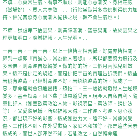
不瞋：心莫常生氣、看事不順眼，則能心意漸安、身相莊嚴
（磁場好）、眾人共尊敬！…（行站坐臥常多念佛則得佛力加
持、佛光普照身心而漸入愉快之境，較不會生氣也。）
不痴：謙虛卑下信因果，則業障漸消、智慧易開，故於因果之
理更加明白，廣增福報，人生光明。…
十善一善，一善十善，以上十條皆互相含攝，好處亦皆相關，
歸到一處即『真誠心；常為他人著想』，所以都要努力遵行及
多念佛，則命運自然轉變。做的好的話，三個月內就見到效
果。這不是佛定的規矩，而是佛把宇宙的真理告訴我們。這些
若稍有違背，已經對命運不好，若統統違背的話，就成了十
惡，那命運就會迅速變糟，恐怕二、三十歲後就發覺人生逆境
變多，甚至短命，且下輩子墮惡道受苦。現今人自私自利、隨
意批評人（如喜歡罵政治人物、影視明星、罵法師、謗佛法
等），又愛殺蟲蟻，所以福報大減，工作運、考運、身心狀
況，都出現不好的影響，造成如壓力大、睡不好、常病常受
傷、工作找不到、在外受欺負、家庭不和諧等，都是這些因素
造成的，而世人卻渾然不知；若能改之，自然轉命運！