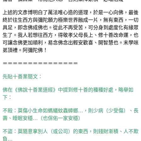
上述的文彥博明白了萬法唯心造的道理，於是一心向佛，最後
終於往生西方與彌陀願力極樂世界融成一片，無有東西，一切
具足，即念佛成佛也。從此不再受苦，可分身到處度化有緣眾
生了。我人若想往西方，得敬孝父母長上、修十善改命運，也
可讓念佛更加順利，易念佛念出輕安歡喜、開智慧也。末學咪
弟頂禮。阿彌陀佛！
＝＝＝＝＝＝＝＝＝＝＝＝＝＝＝
先貼十善業簡文：
佛在《佛說十善業道經》中提到修十善的種種好處，略舉如
下：
不殺：莫傷小生命如螞蟻蚊蟲蟑螂…，則少病（少受傷）、長
壽、睡眠安穩…（也保佑一家安穩）
不盜：莫隨意拿別人（或公司）的東西，則錢財漸積、人不欺
負…