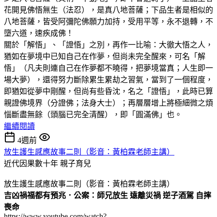
花開見佛悟無生（法忍），是真八地菩薩；下品生者是相似的
八地菩薩，皆受阿彌陀佛願力加持，受用平等，永不退轉，不
墮六道，速疾成佛！
關於「解悟」、「證悟」之別，再作一比喻：大徹大悟之人，
猶如在夢境中已知自己在作夢，但尚未完全醒來，可名「解
悟」（凡夫則連自己在作夢都不曉得，把夢境當真；人生即一
場大夢），還得努力斷除累生累劫之習氣，當到了一個程度，
即猶如從夢中剛醒，但尚有些昏沈，名之「證悟」，此時已算
親證佛境界（分證佛；法身大士）；再層層增上將極細微之煩
惱斷盡無餘（頭腦已完全清醒），即「圓滿佛」也。
繼續閱讀
4週前
放生護生感應故事二則（影音：黃柏霖老師主講）
近代因果數十年
親子育兒
放生護生感應故事二則（影音：黃柏霖老師主講）
吉凶禍福都有預兆．公案：師兄放生 遠離災禍 逆子酒駕 自摔
喪命
https://www.youtube.com/watch?