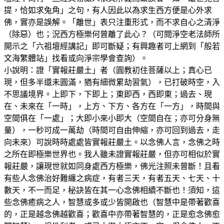
提，恰如求兔角」之句，有人因此以為求生西方便是心外求
佛，實亦是誤解。「離世」表只注重形式，而不求自心之清淨
（除惡）也；況西方極樂何曾離了此心？（可閱淨空老法師所
開示之「六祖壇經講記」即可斷疑；有興趣者可上網到「般若
文海繁體站」找看或向淨宗學會查詢）。
小說明：證「實報莊嚴土」者（圓教初住菩薩以上；真心已
現，但多半還未圓滿，猶有細微累劫習氣），已打破時空，入
不思議境界。上即下，下即上；東即西，西即東；過去、現
在、未來在「一時」，上方、下方、各方在「一方」，時間與
空間俱在「一處」；大即小來小即大（空間自在；亦可分身無
量），一秒可成一萬劫（時間可自由伸縮，亦可回到過去，走
向未來）可說時時處處皆實報莊嚴土。以念佛人言，念佛之時
之所在即極樂世界也。我人雖未證實報莊嚴，但亦可相似於實
報莊嚴，讓現世就如同身處西方極樂，佛光注照未曾斷！且看
有些人念佛治好難纏之病症，有者三天，有者五天、七天、十
數天，不一而足，秘訣皆在其一心念佛相續不斷也！須知，這
些念佛癒病之人，智慧或多或少皆開啟也（智慧中是帶著歡喜
的，正是越念佛越歡喜；歡喜中亦帶著智慧的，正是愈念佛愈