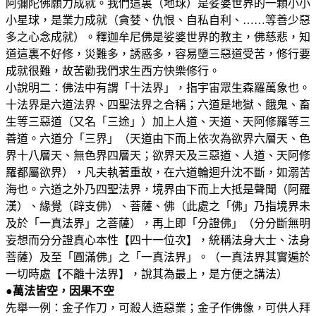
阿彌陀佛願力成就。我們這裏（地球）是娑婆世界的一顆小小
小星球，是業力成就（貪婪、仇恨、自私自利、……等善少惡
多之心念成就）。釋迦牟尼佛是娑婆世界的教主，佛慈悲，知
道這裏不好修，災難多，誘惑多，容易墮三惡道受苦，修行要
成就很難，故苦勸我們求生西方快樂修行。
小說明二：佛法中有謂「十法界」，指宇宙眾生森羅萬象也。
十法界是六道法界、四聖法界之合稱；六道是地獄、餓鬼、畜
生等三惡道（又名「三途」）加上人道、天道、天阿修羅等三
善道。六道分「三界」（天道由下而上依次為欲界六層天、色
界十八層天、無色界四層天；欲界天及三惡道、人道、天阿修
羅都屬欲界），凡夫執著重故，在六道輪迴升沈不斷，如溺苦
海也。六道之外乃四聖法界，境界由下而上大抵是聲聞（阿羅
漢）、緣覺（辟支佛）、菩薩、佛（此處之「佛」乃指境界未
及於「一真法界」之菩薩），再上即「分證佛」（分分斷無明
妄想而分分證真心本性【四十一位次】，統稱法身大士、法身
菩薩）及至「圓滿佛」之「一真法界」。（一真法界其實遍於
一切時處【不離十法界】，說其為最上，是方便之講法）
●萬法皆空，因果不空
先舉一例：金子作刀，可殺人造惡業；金子作佛像，可供人拜