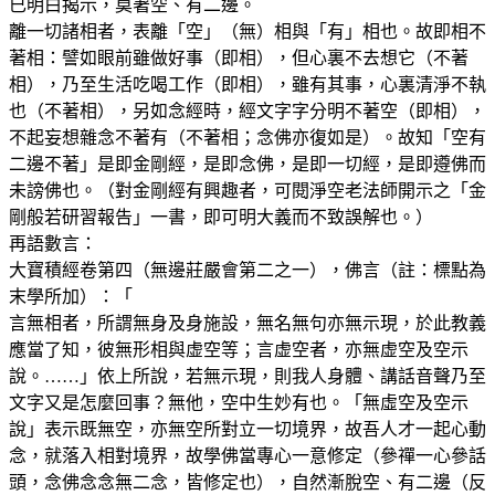
已明白揭示，莫著空、有二邊。
離一切諸相者，表離「空」（無）相與「有」相也。故即相不
著相：譬如眼前雖做好事（即相），但心裏不去想它（不著
相），乃至生活吃喝工作（即相），雖有其事，心裏清淨不執
也（不著相），另如念經時，經文字字分明不著空（即相），
不起妄想雜念不著有（不著相；念佛亦復如是）。故知「空有
二邊不著」是即金剛經，是即念佛，是即一切經，是即遵佛而
未謗佛也。（對金剛經有興趣者，可閱淨空老法師開示之「金
剛般若研習報告」一書，即可明大義而不致誤解也。）
再語數言：
大寶積經卷第四（無邊莊嚴會第二之一），佛言（註：標點為
末學所加）：「
言無相者，所謂無身及身施設，無名無句亦無示現，於此教義
應當了知，彼無形相與虚空等；言虚空者，亦無虚空及空示
說。……」依上所說，若無示現，則我人身體、講話音聲乃至
文字又是怎麼回事？無他，空中生妙有也。「無虛空及空示
說」表示既無空，亦無空所對立一切境界，故吾人才一起心動
念，就落入相對境界，故學佛當專心一意修定（參禪一心參話
頭，念佛念念無二念，皆修定也），自然漸脫空、有二邊（反