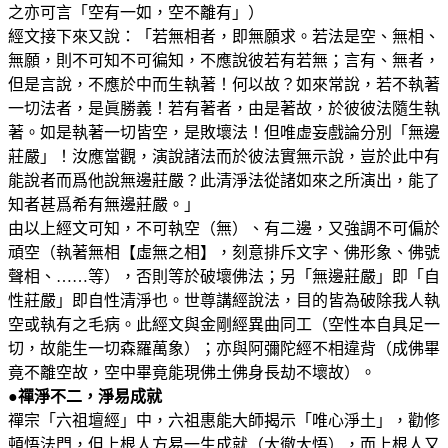
之亦可言「空有一如，空不離有」）
經文接下來又說：「若無相者，即無願求。若法是空、無相、
無願，則不可知不可徧知，不應說彼若有若無；言有、無者，
但是言說，不應於中而生執著！何以故？如來常說，若不執著
一切法者，是眞勝義！若有著者，由是著故，於彼彼法隨生執
著。如是執著一切皆空，是敗壞法！但唯虚妄戲論分別「無邊
莊嚴」！汝應當觀，演說諸法而於彼法實無示說，豈於此中有
能說者而爲他說無邊莊嚴？此清淨法從諸如來之所演出，能了
知者甚爲希有無邊莊嚴。」
由以上經文可知，不可執空（無）、有二邊，又強調不可偏於
頑空（執著無相【虛無之相】，刻意排斥文字、佛形象、佛號
聲相、……等），否則等於破壞佛法；另「無邊莊嚴」即「自
性莊嚴」即自性清淨也。世尊講經說法，目的皆為破除我人執
空或執有之毛病。此經文與金剛經異曲同工（空性本自具足一
切，故能生一切森羅萬象）；亦與阿彌陀經不相違背（成佛畢
竟不離空故，空中畢竟能現佛土佛身長劫不壞故）。
●禪淨不二，淨易成就
禪宗「六祖壇經」中，六祖惠能大師揭示「唯心淨土」，勸修
頓悟法門，但上根人方易一生成就（大徹大悟），而上根人又