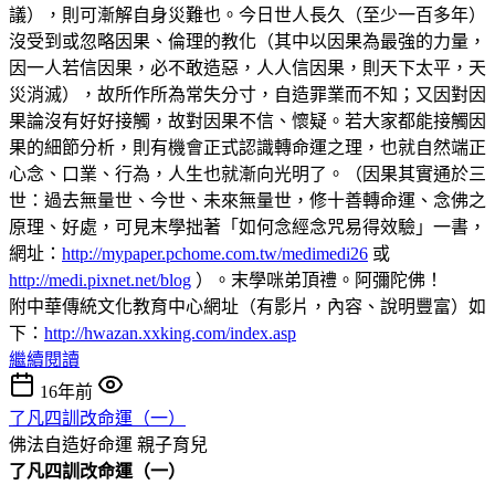
議），則可漸解自身災難也。今日世人長久（至少一百多年）
沒受到或忽略因果、倫理的教化（其中以因果為最強的力量，
因一人若信因果，必不敢造惡，人人信因果，則天下太平，天
災消滅），故所作所為常失分寸，自造罪業而不知；又因對因
果論沒有好好接觸，故對因果不信、懷疑。若大家都能接觸因
果的細節分析，則有機會正式認識轉命運之理，也就自然端正
心念、口業、行為，人生也就漸向光明了。（因果其實通於三
世：過去無量世、今世、未來無量世，修十善轉命運、念佛之
原理、好處，可見末學拙著「如何念經念咒易得效驗」一書，
網址：
http://mypaper.pchome.com.tw/medimedi26
或
http://medi.pixnet.net/blog
）。末學咪弟頂禮。阿彌陀佛！
附中華傳統文化教育中心網址（有影片，內容、說明豐富）如
下：
http://hwazan.xxking.com/index.asp
繼續閱讀
16年前
了凡四訓改命運（一）
佛法自造好命運
親子育兒
了凡四訓改命運（一）