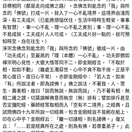
目標相同（都是走向成佛之路）。念佛念到能念的「我」與所
念的「佛號」打成一片，就入了一心不亂境界，這境界由淺而
深，有工夫成片（已能將煩惱伏住，生活中時時生輕安，事事
有智慧）、事一心不亂、理一心不亂之差別；事、理一心不亂
不易成就，工夫成片人人可成。（工夫成片好一點的，就可預
知時至，自在往生。）
淨宗念佛念到能念的「我」與所念的「佛號」徹成一片，由
「功夫成片」至最高的「理（本體）一心不亂」，功夫即猶如
禪宗明心見性、大徹大悟等同不二。即金剛經言，「不取於
相，如如不動」（雖處五濁惡世，心中不貪不取不捨，正是平
常心度日，度日心平常）。亦即金剛經中：「若人言，如來
『有』所說法者，即為謗佛！」佛之說法，不著我、人、眾
生、壽者相，故曰「說而無說，無說而說」，乃不著有相、無
相二邊之謂，切莫誤解佛意而執空（無）排有；譬如排斥甚至
否定彌陀經、藥師經等取相而入「空有不二境界」之經典。且
試問佛四十九年所說一切經典，包含金剛經豈不皆刷在紙上、
印在心中乎？金剛經云：「離一切諸相，則名諸佛。」復又
云：「……若是經典所在之處，則為有佛，若尊重弟子。」此