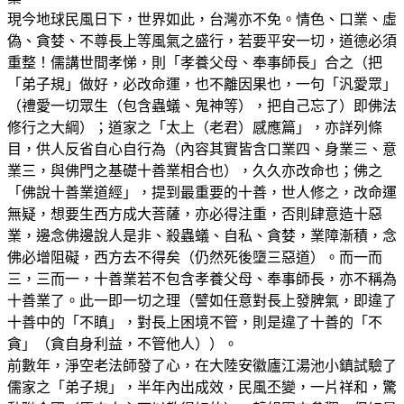
現今地球民風日下，世界如此，台灣亦不免。情色、口業、虛
偽、貪婪、不尊長上等風氣之盛行，若要平安一切，道德必須
重整！儒講世間孝悌，則「孝養父母、奉事師長」合之（把
「弟子規」做好，必改命運，也不離因果也，一句「汎愛眾」
（禮愛一切眾生（包含蟲蟻、鬼神等），把自己忘了）即佛法
修行之大綱）；道家之「太上（老君）感應篇」，亦詳列條
目，供人反省自心自行為（內容其實皆含口業四、身業三、意
業三，與佛門之基礎十善業相合也），久久亦改命也；佛之
「佛說十善業道經」，提到最重要的十善，世人修之，改命運
無疑，想要生西方成大菩薩，亦必得注重，否則肆意造十惡
業，邊念佛邊說人是非、殺蟲蟻、自私、貪婪，業障漸積，念
佛必增阻礙，西方去不得矣（仍然死後墮三惡道）。而一而
三，三而一，十善業若不包含孝養父母、奉事師長，亦不稱為
十善業了。此一即一切之理（譬如任意對長上發脾氣，即違了
十善中的「不瞋」，對長上困境不管，則是違了十善的「不
貪」（貪自身利益，不管他人））。
前數年，淨空老法師發了心，在大陸安徽廬江湯池小鎮試驗了
儒家之「弟子規」，半年內出成效，民風丕變，一片祥和，驚