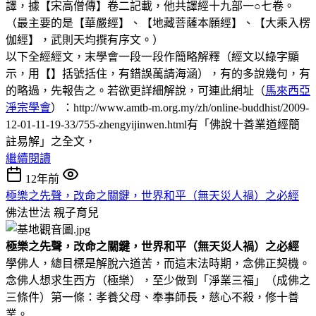
譯，據【宋高僧傳】卷二記載，他共譯經十九部一○七卷。
（最主要的是【華嚴經】、【地藏菩薩本願經】、【大乘入楞
伽經】，武則天均撰有序文。）
以下全經經文，末學會一段一段作簡略解釋（經文以綠字顯
示，用【】括號括住，有錯誤萬請海涵），有的多說幾句，有
的略過，先報告之。若欲更詳細解說，可連此網址（
馬來西亞
淨宗學會
）：http://www.amtb-m.org.my/zh/online-buddhist/2009-
12-01-11-19-33/755-zhengyijinwen.html有「佛說十善業道經簡
註易解」之全文，
繼續閱讀
12年前
極樂之先聲，改命之關鍵，世界和平（無天災人禍）之必經
佛法世法
親子育兒
極樂之先聲，改命之關鍵，世界和平（無天災人禍）之必經
學佛人，總目標是解脫六道苦，而這末法時期，念佛正契機。
念佛人想求生西方（極樂），至少做到「淨業三福」（成佛之
三條件）第一條：孝養父母、奉事師長，慈心不殺，修十善
業。