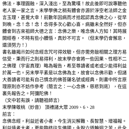
佛法，事理圓融，深入淺出，至為驚嘆！故此後即可說專聽他
老人家一家之言。末學學佛之稍有體會亦源於淨空老法師之金
言玉理，甚覺大幸！前數年因病而才拾起認真念佛之心，從早
到晚，念！念！念！念得多次心歡心喜，病雖未全然好，但亦
體會到古來祖師大德之言：念佛之樂，唯念佛人方知！其時展
開經卷，不時有些小體悟，真妙不可言。（但末學仍會懈怠，
還須努力！）
書名雖揭示如何念經念咒可得效驗，但亦需旁敲相關之理方易
信受，秉而行之則易得利，故末學亦會將一些因果、性相不二
之佛理（宇宙真理）略為報告，希至尊讀者或老或少能得利益
於萬一也。另末學平素是以念佛為主，故會以念佛示勸，但諸
大善讀者可能有自己慣念的佛菩薩名號或經典，則書中所言原
理原則亦不妨作參考（簡言之：一心念佛，慈悲到底），在這
裏先報告之。阿彌陀佛！
（文中若有誤，請聽祖師言）
末學陳敬桃（妙音） 頂禮諸大眾 2009、6、28
前言：
念佛念經，利益近者小者，今生消災解難、長智慧、增福報。
利益遠者大者，更能臨終往生佛國，永脫六道輪迴之苦，此全