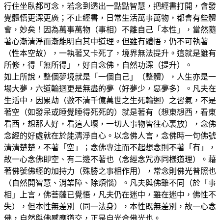
行住坐臥都可念，若念到透出一點點智慧，把經書打開，會發
覺體悟更深更廣；不止經書，日常生活萬事萬物，都會有些體
會，妙矣！因為萬事萬物（事相）不離自己「本性」，當然隨
著心漸清淨而漸能明白其中道理。但雖有體悟，仍不可執著
（性本空故），一執著又卡死了，境界無法提升。這就是雖有
所修，得「無所得」，好自念佛，自然功深（提升）。
如上所說，整個夢境就是「一個自己」（整體），人生亦是一
場大夢，六道輪迴更是無盡的夢（好夢少，惡夢多）。凡夫在
生活中，因累劫（數不清千億萬世之生死輪迴）之習氣，不是
著空（如發呆或睡覺睡得死死的）就是著有（想東想西，看東
看西，想那人好，看這人壞，一切人事物皆往心裏放），念佛
念經的好處就在於能清淨自心。以念佛人言，念佛時一句佛號
清清楚楚，不著「空」；念佛專注而不起想念則不著「有」，
故一心念佛即空、有二邊不著也（念經念咒亦同樣道理）。藉
著佛號佛經的加持力（殊勝之事相作用），常念則佛光普照也
（自然開智慧、消業障、除煩惱）。凡夫與佛雖不同（於「事
相」上言，佛菩薩已覺悟，凡夫仍在迷中，雖在迷中，佛性不
失），但本性無差別（同一法身），本性既無差別，故一心念
佛，自然與佛感應道交，正是自光合佛光也。