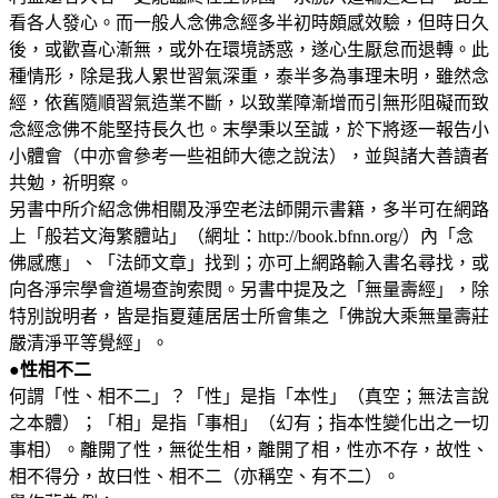
看各人發心。而一般人念佛念經多半初時頗感效驗，但時日久
後，或歡喜心漸無，或外在環境誘惑，遂心生厭怠而退轉。此
種情形，除是我人累世習氣深重，泰半多為事理未明，雖然念
經，依舊隨順習氣造業不斷，以致業障漸增而引無形阻礙而致
念經念佛不能堅持長久也。末學秉以至誠，於下將逐一報告小
小體會（中亦會參考一些祖師大德之說法），並與諸大善讀者
共勉，祈明察。
另書中所介紹念佛相關及淨空老法師開示書籍，多半可在網路
上「般若文海繁體站」（網址：http://book.bfnn.org/）內「念
佛感應」、「法師文章」找到；亦可上網路輸入書名尋找，或
向各淨宗學會道場查詢索閱。另書中提及之「無量壽經」，除
特別說明者，皆是指夏蓮居居士所會集之「佛說大乘無量壽莊
嚴清淨平等覺經」。
●性相不二
何謂「性、相不二」？「性」是指「本性」（真空；無法言說
之本體）；「相」是指「事相」（幻有；指本性變化出之一切
事相）。離開了性，無從生相，離開了相，性亦不存，故性、
相不得分，故曰性、相不二（亦稱空、有不二）。