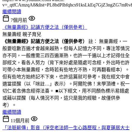
v=_qtfCAmzqA8&list=PL8bdPIbfqhcs91ksLkEq7GjZ3ngZG7mRv
繼續閱讀
7個月前
《無量壽經》記誦方便之法（僅供參考）
無量壽經
親子育兒
《無量壽經》記誦方便之法（僅供參考）
註： 無量壽經，一
般要唸數百遍才會越來越熟。但每人記憶力不同，專注等情況
亦不同，一般應需三四百遍漸熟，也許一千遍以上才記得住全
部經文，看各人努力（背下來好處是隨處可念經，外出時也許
可帶小本無量壽經，念時若有些地方不熟，可再翻看經本）。
但有些地方始終記不下來，也許這篇就可參考。我在經文中會
適當提醒（以「咪註…」表示）。阿爾陀佛！末學頂禮。祝一
切仁者念佛念經得法喜。 ■以下經文，用不同顏色標示易錯處
或藉以提醒（每人情況不同，這只是我的經驗，故僅供參
考）。
繼續閱讀
11個月前
「法脈薪傳」影音（淨空老法師一生心路歷程，與夏蓮居大士