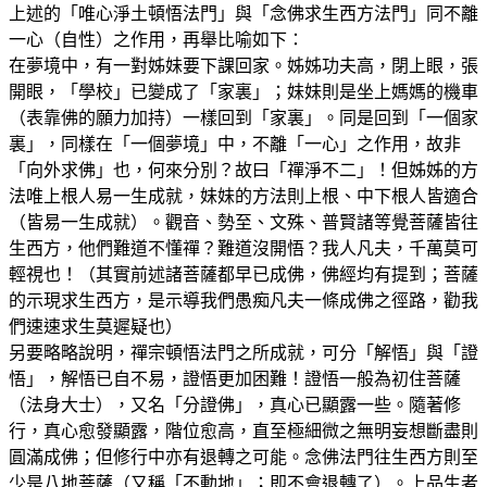
上述的「唯心淨土頓悟法門」與「念佛求生西方法門」同不離
一心（自性）之作用，再舉比喻如下：
在夢境中，有一對姊妹要下課回家。姊姊功夫高，閉上眼，張
開眼，「學校」已變成了「家裏」；妹妹則是坐上媽媽的機車
（表靠佛的願力加持）一樣回到「家裏」。同是回到「一個家
裏」，同樣在「一個夢境」中，不離「一心」之作用，故非
「向外求佛」也，何來分別？故曰「禪淨不二」！但姊姊的方
法唯上根人易一生成就，妹妹的方法則上根、中下根人皆適合
（皆易一生成就）。觀音、勢至、文殊、普賢諸等覺菩薩皆往
生西方，他們難道不懂禪？難道沒開悟？我人凡夫，千萬莫可
輕視也！（其實前述諸菩薩都早已成佛，佛經均有提到；菩薩
的示現求生西方，是示導我們愚痴凡夫一條成佛之徑路，勸我
們速速求生莫遲疑也）
另要略略說明，禪宗頓悟法門之所成就，可分「解悟」與「證
悟」，解悟已自不易，證悟更加困難！證悟一般為初住菩薩
（法身大士），又名「分證佛」，真心已顯露一些。隨著修
行，真心愈發顯露，階位愈高，直至極細微之無明妄想斷盡則
圓滿成佛；但修行中亦有退轉之可能。念佛法門往生西方則至
少是八地菩薩（又稱「不動地」；即不會退轉了）。上品生者