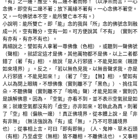
「有」之一邊，應空、有二邊不著而修！（以淨宗而言，一心
念佛，即空有二邊不著；放下萬緣不著有，一心念佛不著空。
又，一句佛號本不空，能所雙亡本不有。）
小說明：能所雙亡，即「能」念的我與「所」念的佛號念到融
成一片，空有難分，空有一如。可方便說其「不有」（實則不
有亦有，有亦不有也）。
再細說之：譬如有人拿著一尊佛像（色相），或聽到一聲佛號
（聲相），就認定這才是佛，其他萬物都不是佛，以上二者都
錯了（著「有」相）。故說「是人行邪道，不能見如來（親證
如來境界）」。反之，「若以無色見我，以無音聲求我，亦是
人行邪道，不能見如來！」（著了「空」【無】相），譬如有
人以為閉上眼睛，不想佛像（實則離不了「黑色」）、摀住耳
朵，不聽佛聲（實則離不了「嗚嗚」聲）才能見如來，實則仍
是誤解佛意。因為，「空氣」亦看不到，並不表示空氣就是如
來；就連空氣都沒有的「虛空」亦非如來。若執此為真，則著
了「空」相（偏執一邊）！真正佛境界，從本體上說，是「非
有非無」（無法強說為「有」或「無」，乃不可思議境界
也）；從事相上言，可曰「即有即無」（人、鬼神、草木石頭
（有相）乃至虛空（無相）皆不離相，不離佛法也）。又事相