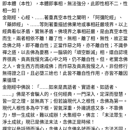
即本體（本性），本體即事相，無法強分，此即性相不二，性
相一如！
金剛經、心經、……著重真空本性之闡明，「阿彌陀經」、
「藥師經」、……等則著重描述佛果地或事相莊嚴境界。以上
經典看似矛盾，實無矛盾。佛境界之事相莊嚴，是由真空本性
而生，兩者相依不離！離了性，無相，離了相，無性，故正當
念佛之時，即不離自性；正當作惡之時，亦不離自性；不識參
禪之道，以去佛為要務，一腦袋的「頑空斷滅」相，還自認境
界很高、貢高我慢充滿心中之時，仍不離自性。但，老實念佛
之人，會生西方而速成佛；而作惡及貢高我慢之人，非但修行
無得證之日，且必墮三途也！此皆不離自性作用，亦皆不離因
果循環。
金剛經中佛說：「……如來是真語者、實語者、如語者、
……」佛是不會騙人的，任何經典，一門深入，定深而發慧，
皆一定之理，並無高下；但若論現代人之根性，念佛為第一。
現代人根性多為中下根，習氣深重，外邊誘惑又多，不靠佛
力，想一生成就，難以成辦！大集經中，佛言：「末法眾生，
淨土成就」現已是佛法末法，念佛正是時候！
禪宗以參話頭而淨心，念佛人以念佛名號而淨心，方法不同，