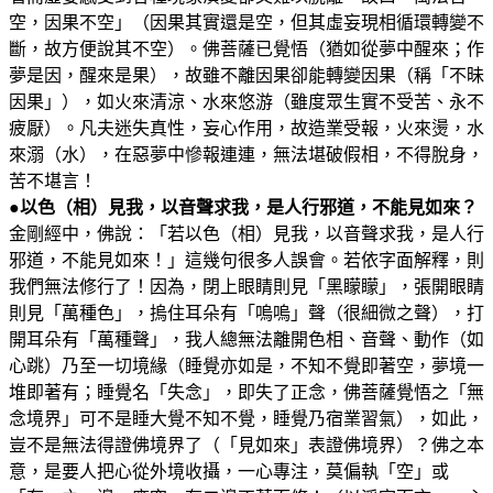
空，因果不空」（因果其實還是空，但其虛妄現相循環轉變不
斷，故方便說其不空）。佛菩薩已覺悟（猶如從夢中醒來；作
夢是因，醒來是果），故雖不離因果卻能轉變因果（稱「不昧
因果」），如火來清涼、水來悠游（雖度眾生實不受苦、永不
疲厭）。凡夫迷失真性，妄心作用，故造業受報，火來燙，水
來溺（水），在惡夢中慘報連連，無法堪破假相，不得脫身，
苦不堪言！
●以色（相）見我，以音聲求我，是人行邪道，不能見如來？
金剛經中，佛說：「若以色（相）見我，以音聲求我，是人行
邪道，不能見如來！」這幾句很多人誤會。若依字面解釋，則
我們無法修行了！因為，閉上眼睛則見「黑矇矇」，張開眼睛
則見「萬種色」，摀住耳朵有「嗚嗚」聲（很細微之聲），打
開耳朵有「萬種聲」，我人總無法離開色相、音聲、動作（如
心跳）乃至一切境緣（睡覺亦如是，不知不覺即著空，夢境一
堆即著有；睡覺名「失念」，即失了正念，佛菩薩覺悟之「無
念境界」可不是睡大覺不知不覺，睡覺乃宿業習氣），如此，
豈不是無法得證佛境界了（「見如來」表證佛境界）？佛之本
意，是要人把心從外境收攝，一心專注，莫偏執「空」或