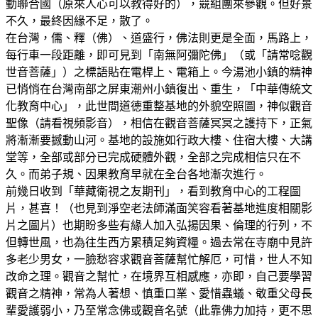
動聯合國（原來人心可以教得好的），競組團來參觀。但好景
不久，最終因緣不足，散了。
在台灣，儒、釋（佛）、道盛行，佛法則更是全面，馬路上，
每行車一段距離，即可見到「南無阿彌陀佛」（或「請常唸觀
世音菩薩」）之標語貼在電桿上、電箱上。今湯池小鎮的精神
已悄悄在台灣南部之屏東潮州小鎮復出、重生，「中華傳統文
化教育中心」，此世間道德重整基地的外貌空照圖，神似觀音
聖像（請看視頻影音），相信在觀音菩薩冥冥之護持下，正氣
將漸漸要撼動山河。基地的設施如行政大樓、住宿大樓、大講
堂等，全部或部分已完成硬體外觀，全部之完成相信只在不
久。而弟子規、因果教育早就在全台各地漸次進行。
前幾日收到「華藏衛視之友期刊」，看到教育中心的工程圖
片，甚喜！（也見到淨空老法師滿面笑容看著基地進度相關影
片之圖片）也期盼多些有緣人加入弘揚因果、倫理的行列，不
但轉世風，也為往生西方累積足夠資糧。過去常在寺廟中見許
多老少男女，一臉愁容求觀音菩薩幫忙解厄，可惜，世人不知
改命之理。觀音之幫忙，在境界互相感應，亦即，自己要學習
觀音之精神，常為人著想、慎重口業、愛惜蟲蟻、敬重父母長
輩愛護弱小，乃至常念佛或觀音名號（此靠佛力加持，更不思