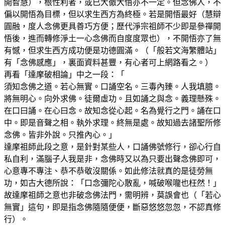
開智慧），根性利者，或已大徹大悟亦不一定。但念佛人，不
偏以開悟為目標，但以求生西方為終極。若是開悟最好（慧辯
圓融，度人念佛更具善巧方便；歷代淨宗祖師不少即是參禪開
悟後，進而轉修淨土一心念佛而自度度眾也），不開悟亦了無
有憾，但求生西方成功便是功德圓滿。（「般若文海繁體站」
有「念佛感應」，裏面資料甚豐，有心者可上網路看之。）
再看「達摩破相論」中之一段：「
須知念佛之道。若心無實。口誦空名。三毒內臻。人我填臆。
將無明心。向外求佛。徒爾虛功。且如誦之與念。義理懸殊。
在口曰誦。在心曰念。故知念從心起。名為覺行之門。誦在口
中。即是音聲之相。執外求理。終無是處。故知過去諸聖所修
念佛。皆非外說。只推內心。」
達摩祖師此段之意，是針對某些人，口誦佛號修行，卻心行自
私自利，滿腦子人我是非，念佛時又以為只要出聲念佛即可，
心意專不專注、恭不恭敬沒關係。如此修法就真的是徒勞無
功，如古大德所說：「口念彌陀心散亂，喊破喉嚨也枉然！」
故達摩祖師之意也非破念佛法門，需明辨，莫誤會也（「若心
無實」這句，即是指念佛隨隨便便，斷惡悠悠忽忽，不認真修
行）。