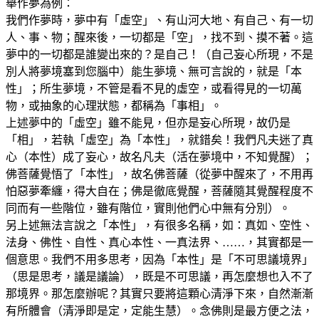
舉作夢為例：
我們作夢時，夢中有「虛空」、有山河大地、有自己、有一切
人、事、物；醒來後，一切都是「空」，找不到、摸不著。這
夢中的一切都是誰變出來的？是自己！（自己妄心所現，不是
別人將夢境塞到您腦中）能生夢境、無可言說的，就是「本
性」；所生夢境，不管是看不見的虛空，或看得見的一切萬
物，或抽象的心理狀態，都稱為「事相」。
上述夢中的「虛空」雖不能見，但亦是妄心所現，故仍是
「相」，若執「虛空」為「本性」，就錯矣！我們凡夫迷了真
心（本性）成了妄心，故名凡夫（活在夢境中，不知覺醒）；
佛菩薩覺悟了「本性」，故名佛菩薩（從夢中醒來了，不用再
怕惡夢牽纏，得大自在；佛是徹底覺醒，菩薩隨其覺醒程度不
同而有一些階位，雖有階位，實則他們心中無有分別）。
另上述無法言說之「本性」，有很多名稱，如：真如、空性、
法身、佛性、自性、真心本性、一真法界、……，其實都是一
個意思。我們不用多思考，因為「本性」是「不可思議境界」
（思是思考，議是議論），既是不可思議，再怎麼想也入不了
那境界。那怎麼辦呢？其實只要將這顆心清淨下來，自然漸漸
有所體會（清淨即是定，定能生慧）。念佛則是最方便之法，