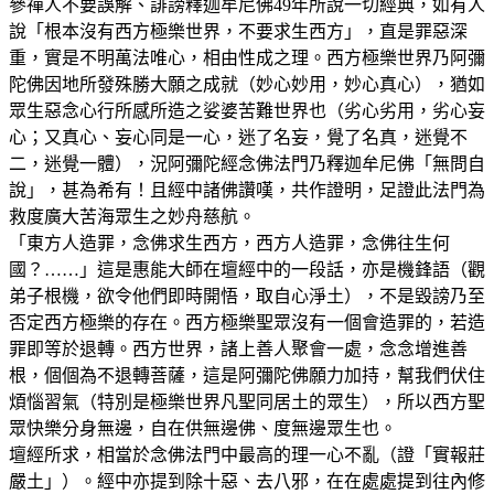
參禪人不要誤解、誹謗釋迦牟尼佛49年所說一切經典，如有人
說「根本沒有西方極樂世界，不要求生西方」，直是罪惡深
重，實是不明萬法唯心，相由性成之理。西方極樂世界乃阿彌
陀佛因地所發殊勝大願之成就（妙心妙用，妙心真心），猶如
眾生惡念心行所感所造之娑婆苦難世界也（劣心劣用，劣心妄
心；又真心、妄心同是一心，迷了名妄，覺了名真，迷覺不
二，迷覺一體），況阿彌陀經念佛法門乃釋迦牟尼佛「無問自
說」，甚為希有！且經中諸佛讚嘆，共作證明，足證此法門為
救度廣大苦海眾生之妙舟慈航。
「東方人造罪，念佛求生西方，西方人造罪，念佛往生何
國？……」這是惠能大師在壇經中的一段話，亦是機鋒語（觀
弟子根機，欲令他們即時開悟，取自心淨土），不是毀謗乃至
否定西方極樂的存在。西方極樂聖眾沒有一個會造罪的，若造
罪即等於退轉。西方世界，諸上善人聚會一處，念念增進善
根，個個為不退轉菩薩，這是阿彌陀佛願力加持，幫我們伏住
煩惱習氣（特別是極樂世界凡聖同居土的眾生），所以西方聖
眾快樂分身無邊，自在供無邊佛、度無邊眾生也。
壇經所求，相當於念佛法門中最高的理一心不亂（證「實報莊
嚴土」）。經中亦提到除十惡、去八邪，在在處處提到往內修