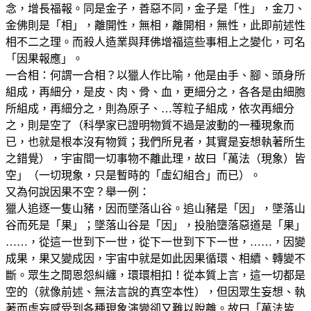
念，增長福報。同是金子，善惡不同，金子是「性」，金刀、
金佛則是「相」，離開性，無相，離開相，無性，此即前述性
相不二之理。而殺人造業與拜佛增福這些事相上之變化，可名
「因果報應」。
一合相：何謂一合相？以獵人作比喻，他是由手、腳、頭身所
組成，再細分，是皮、肉、骨、血，更細分之，各各是由細胞
所組成，再細分之，則為原子、…等粒子組成，依次再細分
之，則是空了（科學家已證明物質不過是波動的一種現象而
已，也就是根本沒有物質；我們所見者，其實是妄想執著所生
之錯覺），宇宙間一切事物不離此理，故曰「萬法（現象）皆
空」（一切現象，只是暫時的「虛幻組合」而已）。
又為何說因果不空？舉一例：
獵人追逐一隻山豬，因而墜落山谷。追山豬是「因」，墜落山
谷而死是「果」；墜落山谷是「因」，投胎墮落惡道是「果」
……，從這一世到下一世，從下一世到下下一世，……，因變
成果，果又變成因，宇宙中就是如此因果循環、相續、轉變不
斷。眾生之間恩怨糾纏，環環相扣！從本質上言，這一切都是
空的（就像前述、無法言說的真空本性），但因眾生妄想、執
著而虛妄感受到各種現象演變卻又難以脫離。故曰「萬法皆