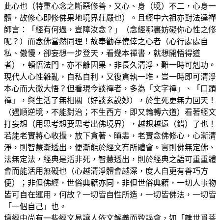
此心也（特重心念之斷惡修善，又心、身（境）不二，心身一
體，故修心即修佛果地境界莊嚴也）。且經中六祖亦對法達禪
師言：「經有何過，豈障汝念？」（念經哪裏妨礙你心性之修
呢？）而念佛當然同理！故奉勸存僥倖之心者（心行處處自
私、傲慢，卻妄想一步登天，看幾本禪書，就想開悟得道
者），頓悟法門，亦不離因果，非長久清淨，難一時可剋功。
現代人心性雜亂，自私自利，又復貪執一堆，豈一時即可清淨
本心而大徹大悟？但看現今談禪者，多為「文字禪」、「口頭
禪」，與生活了無相關（好談玄說妙），於生死更無力回天！
（遇順逆境，不能對治；不生西方，即又輪轉六道）看著經文
打妄想（用思考想要思考出佛境界），越想越遠（錯）了也！
若能老實將心收攝，放下貪著、瞋恚，老實念佛修心，心漸清
淨，則智慧漸透出，便漸能於經文有所體會。實則佛無定佛、
法無定法，經典是活非死，智慧透出，則於經典之語可重重體
會而能活用無礙也（心越清淨體會越深，度人自更有善巧方
便）；非但佛經，世俗典籍亦同，非但世俗典籍，一切人事物
皆可自在運用，何故？一切皆自性所造，一切皆佛法，一切皆
「一個自己」也。
壇經中尚有一些經文易讓人依文解義而致誤會，如「離世覓菩