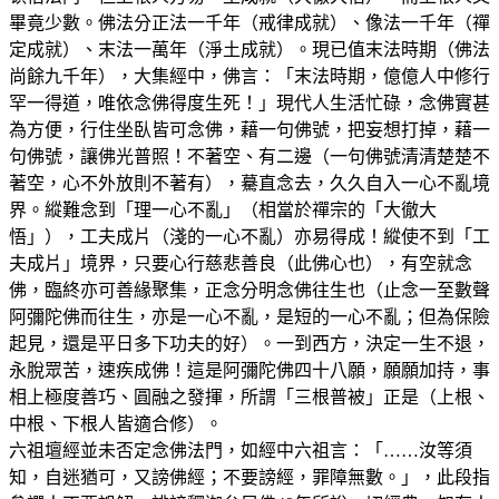
畢竟少數。佛法分正法一千年（戒律成就）、像法一千年（禪
定成就）、末法一萬年（淨土成就）。現已值末法時期（佛法
尚餘九千年），大集經中，佛言：「末法時期，億億人中修行
罕一得道，唯依念佛得度生死！」現代人生活忙碌，念佛實甚
為方便，行住坐臥皆可念佛，藉一句佛號，把妄想打掉，藉一
句佛號，讓佛光普照！不著空、有二邊（一句佛號清清楚楚不
著空，心不外放則不著有），驀直念去，久久自入一心不亂境
界。縱難念到「理一心不亂」（相當於禪宗的「大徹大
悟」），工夫成片（淺的一心不亂）亦易得成！縱使不到「工
夫成片」境界，只要心行慈悲善良（此佛心也），有空就念
佛，臨終亦可善緣聚集，正念分明念佛往生也（止念一至數聲
阿彌陀佛而往生，亦是一心不亂，是短的一心不亂；但為保險
起見，還是平日多下功夫的好）。一到西方，決定一生不退，
永脫眾苦，速疾成佛！這是阿彌陀佛四十八願，願願加持，事
相上極度善巧、圓融之發揮，所謂「三根普被」正是（上根、
中根、下根人皆適合修）。
六祖壇經並未否定念佛法門，如經中六祖言：「……汝等須
知，自迷猶可，又謗佛經；不要謗經，罪障無數。」，此段指