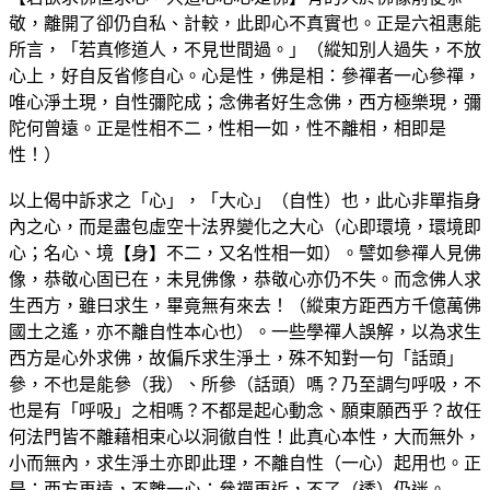
敬，離開了卻仍自私、計較，此即心不真實也。正是六祖惠能
所言，「若真修道人，不見世間過。」（縱知別人過失，不放
心上，好自反省修自心。心是性，佛是相：參禪者一心參禪，
唯心淨土現，自性彌陀成；念佛者好生念佛，西方極樂現，彌
陀何曾遠。正是性相不二，性相一如，性不離相，相即是
性！）
以上偈中訴求之「心」，「大心」（自性）也，此心非單指身
內之心，而是盡包虛空十法界變化之大心（心即環境，環境即
心；名心、境【身】不二，又名性相一如）。譬如參禪人見佛
像，恭敬心固已在，未見佛像，恭敬心亦仍不失。而念佛人求
生西方，雖曰求生，畢竟無有來去！（縱東方距西方千億萬佛
國土之遙，亦不離自性本心也）。一些學禪人誤解，以為求生
西方是心外求佛，故偏斥求生淨土，殊不知對一句「話頭」
參，不也是能參（我）、所參（話頭）嗎？乃至調勻呼吸，不
也是有「呼吸」之相嗎？不都是起心動念、願東願西乎？故任
何法門皆不離藉相束心以洞徹自性！此真心本性，大而無外，
小而無內，求生淨土亦即此理，不離自性（一心）起用也。正
是：西方再遠，不離一心；參禪再近，不了（透）仍迷。