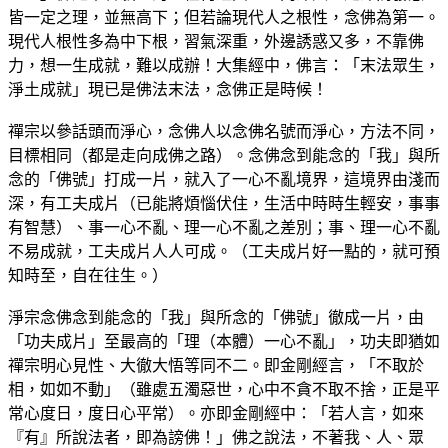
皆一定之理，並無高下；但若論現代人之根性，念佛為第一。
現代人根性多為中下根，習氣深重，外邊誘惑又多，不靠佛
力，想一生成就，難以成辦！大集經中，佛言：「末法眾生，
淨土成就」現已是佛法末法，念佛正是時候！
禪宗以參話頭而淨心，念佛人以念佛名號而淨心，方法不同，
目標相同（都是走向成佛之路）。念佛念到能念的「我」與所
念的「佛號」打成一片，就入了一心不亂境界，這境界由淺而
深，有工夫成片（已能將煩惱伏住，生活中時時生輕安，事事
有智慧）、事一心不亂、理一心不亂之差別；事、理一心不亂
不易成就，工夫成片人人可成。（工夫成片好一點的，就可預
知時至，自在往生。）
淨宗念佛念到能念的「我」與所念的「佛號」徹成一片，由
「功夫成片」至最高的「理（本體）一心不亂」，功夫即猶如
禪宗明心見性、大徹大悟等同不二。即金剛經言，「不取於
相，如如不動」（雖處五濁惡世，心中不貪不取不捨，正是平
常心度日，度日心平常）。亦即金剛經中：「若人言，如來
『有』所說法者，即為謗佛！」佛之說法，不著我、人、眾