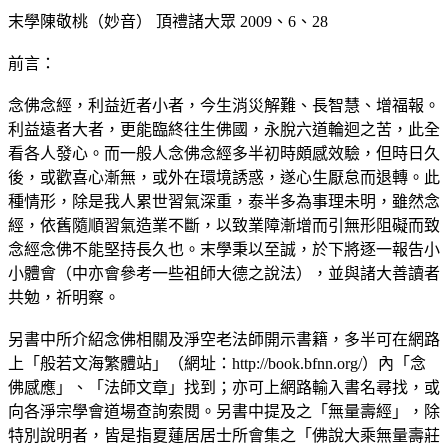
末學陳敬桃（妙音） 頂禮諸大眾 2009、6、28
前言：
念佛念經，利益近者小者，今生消災解難、長智慧、增福報。
利益遠者大者，更能臨終往生佛國，永脫六道輪迴之苦，此全
看各人發心。而一般人念佛念經多半初時頗感效驗，但時日久
後，或歡喜心漸無，或外在環境誘惑，遂心生厭怠而退轉。此
種情形，除是我人累世習氣深重，泰半多為事理未明，雖然念
經，依舊隨順習氣造業不斷，以致業障漸增而引無形阻礙而致
念經念佛不能堅持長久也。末學秉以至誠，於下將逐一報告小
小體會（中亦會參考一些祖師大德之說法），並與諸大善讀者
共勉，祈明察。
另書中所介紹念佛相關及淨空老法師開示書籍，多半可在網路
上「般若文海繁體站」（網址：http://book.bfnn.org/）內「念
佛感應」、「法師文章」找到；亦可上網路輸入書名尋找，或
向各淨宗學會道場查詢索閱。另書中提及之「無量壽經」，除
特別說明者，皆是指夏蓮居居士所會集之「佛說大乘無量壽莊