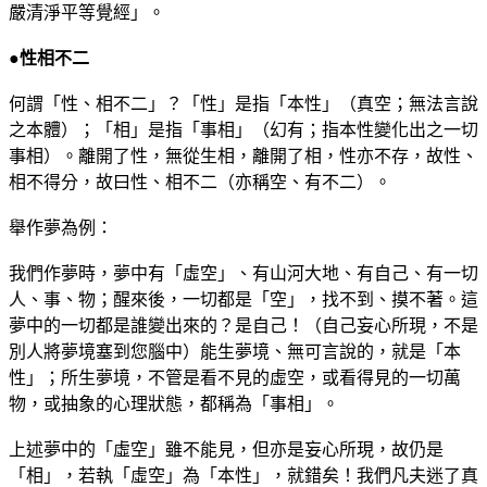
嚴清淨平等覺經」。
●性相不二
何謂「性、相不二」？「性」是指「本性」（真空；無法言說
之本體）；「相」是指「事相」（幻有；指本性變化出之一切
事相）。離開了性，無從生相，離開了相，性亦不存，故性、
相不得分，故曰性、相不二（亦稱空、有不二）。
舉作夢為例：
我們作夢時，夢中有「虛空」、有山河大地、有自己、有一切
人、事、物；醒來後，一切都是「空」，找不到、摸不著。這
夢中的一切都是誰變出來的？是自己！（自己妄心所現，不是
別人將夢境塞到您腦中）能生夢境、無可言說的，就是「本
性」；所生夢境，不管是看不見的虛空，或看得見的一切萬
物，或抽象的心理狀態，都稱為「事相」。
上述夢中的「虛空」雖不能見，但亦是妄心所現，故仍是
「相」，若執「虛空」為「本性」，就錯矣！我們凡夫迷了真