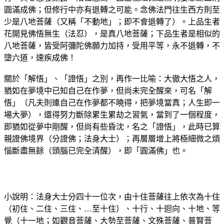
圓滿成佛；但修行中亦有退轉之可能。念佛法門往生西方則至
少是八地菩薩（又稱「不動地」；即不會退轉了）。上品生者
花開見佛悟無生（法忍），是真八地菩薩；下品生者是相似的
八地菩薩，皆受阿彌陀佛願力加持，受用平等，永不退轉，不
墮六道，速疾成佛！
關於「解悟」、「證悟」之別，再作一比喻：大徹大悟之人，
猶如在夢境中已知自己在作夢，但尚未完全醒來，可名「解
悟」（凡夫則連自己在作夢都不曉得，把夢境當真；人生即一
場大夢），還得努力斷除累生累劫之習氣，當到了一個程度，
即猶如從夢中剛醒，但尚有些昏沈，名之「證悟」，此時已算
親證佛境界（分證佛；法身大士）；再層層增上將極細微之煩
惱斷盡無餘（頭腦已完全清醒），即「圓滿佛」也。
小說明：法身大士分四十一位次，由十住菩薩往上依次為十住
（初住、二住、三住、…至十住）、十行、十迴向、十地、等
覺（十一地；如觀音菩薩、大勢至菩薩、文殊菩薩、普賢菩