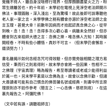
覺機不待人，雖自身沒啥修行境界，但厚顏願盡星火之力，盼
眾生速離苦也。約十年前，末學初在電視上見淨空老法師開示
佛法，事理圓融，深入淺出，至為驚嘆！故此後即可說專聽他
老人家一家之言。末學學佛之稍有體會亦源於淨空老法師之金
言玉理，甚覺大幸！前數年因病而才拾起認真念佛之心，從早
到晚，念！念！念！念得多次心歡心喜，病雖未全然好，但亦
體會到古來祖師大德之言：念佛之樂，唯念佛人方知！其時展
開經卷，不時有些小體悟，真妙不可言。（但末學仍會懈怠，
還須努力！）
書名雖揭示如何念經念咒可得效驗，但亦需旁敲相關之理方易
信受，秉而行之則易得利，故末學亦會將一些因果、性相不二
之佛理（宇宙真理）略為報告，希至尊讀者或老或少能得利益
於萬一也。另末學平素是以念佛為主，故會以念佛示勸，但諸
大善讀者可能有自己慣念的佛菩薩名號或經典，則書中所言原
理原則亦不妨作參考（簡言之：一心念佛，慈悲到底），在這
裏先報告之。阿彌陀佛！
（文中若有誤，請聽祖師言）