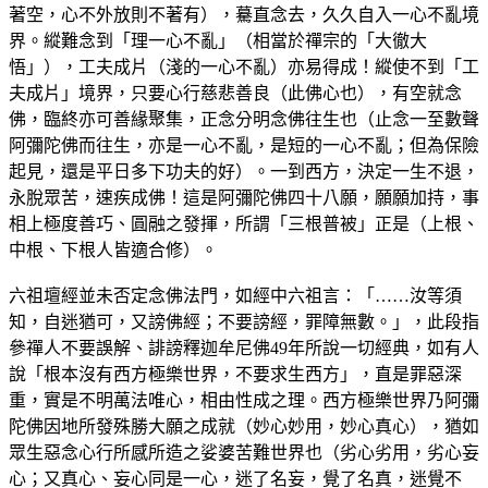
著空，心不外放則不著有），驀直念去，久久自入一心不亂境
界。縱難念到「理一心不亂」（相當於禪宗的「大徹大
悟」），工夫成片（淺的一心不亂）亦易得成！縱使不到「工
夫成片」境界，只要心行慈悲善良（此佛心也），有空就念
佛，臨終亦可善緣聚集，正念分明念佛往生也（止念一至數聲
阿彌陀佛而往生，亦是一心不亂，是短的一心不亂；但為保險
起見，還是平日多下功夫的好）。一到西方，決定一生不退，
永脫眾苦，速疾成佛！這是阿彌陀佛四十八願，願願加持，事
相上極度善巧、圓融之發揮，所謂「三根普被」正是（上根、
中根、下根人皆適合修）。
六祖壇經並未否定念佛法門，如經中六祖言：「……汝等須
知，自迷猶可，又謗佛經；不要謗經，罪障無數。」，此段指
參禪人不要誤解、誹謗釋迦牟尼佛49年所說一切經典，如有人
說「根本沒有西方極樂世界，不要求生西方」，直是罪惡深
重，實是不明萬法唯心，相由性成之理。西方極樂世界乃阿彌
陀佛因地所發殊勝大願之成就（妙心妙用，妙心真心），猶如
眾生惡念心行所感所造之娑婆苦難世界也（劣心劣用，劣心妄
心；又真心、妄心同是一心，迷了名妄，覺了名真，迷覺不