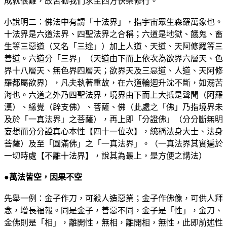
成就很難，故苦勸我們求生西方快樂修行。
小說明二：佛法中有謂「十法界」，指宇宙眾生森羅萬象也。
十法界是六道法界、四聖法界之合稱；六道是地獄、餓鬼、畜
生等三惡道（又名「三途」）加上人道、天道、天阿修羅等三
善道。六道分「三界」（天道由下而上依次為欲界六層天、色
界十八層天、無色界四層天；欲界天及三惡道、人道、天阿修
羅都屬欲界），凡夫執著重故，在六道輪迴升沈不斷，如溺苦
海也。六道之外乃四聖法界，境界由下而上大抵是聲聞（阿羅
漢）、緣覺（辟支佛）、菩薩、佛（此處之「佛」乃指境界未
及於「一真法界」之菩薩），再上即「分證佛」（分分斷無明
妄想而分分證真心本性【四十一位次】，統稱法身大士、法身
菩薩）及至「圓滿佛」之「一真法界」。（一真法界其實遍於
一切時處【不離十法界】，說其為最上，是方便之講法）
●萬法皆空，因果不空
先舉一例：金子作刀，可殺人造惡業；金子作佛像，可供人拜
念，增長福報。同是金子，善惡不同，金子是「性」，金刀、
金佛則是「相」，離開性，無相，離開相，無性，此即前述性