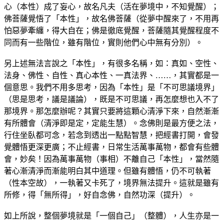
心（本性）成了妄心，故名凡夫（活在夢境中，不知覺醒）；
佛菩薩覺悟了「本性」，故名佛菩薩（從夢中醒來了，不用再
怕惡夢牽纏，得大自在；佛是徹底覺醒，菩薩隨其覺醒程度不
同而有一些階位，雖有階位，實則他們心中無有分別）。
另上述無法言說之「本性」，有很多名稱，如：真如、空性、
法身、佛性、自性、真心本性、一真法界、……，其實都是一
個意思。我們不用多思考，因為「本性」是「不可思議境界」
（思是思考，議是議論），既是不可思議，再怎麼想也入不了
那境界。那怎麼辦呢？其實只要將這顆心清淨下來，自然漸漸
有所體會（清淨即是定，定能生慧）。念佛則是最方便之法，
行住坐臥都可念，若念到透出一點點智慧，把經書打開，會發
覺體悟更深更廣；不止經書，日常生活萬事萬物，都會有些體
會，妙矣！因為萬事萬物（事相）不離自己「本性」，當然隨
著心漸清淨而漸能明白其中道理。但雖有體悟，仍不可執著
（性本空故），一執著又卡死了，境界無法提升。這就是雖有
所修，得「無所得」，好自念佛，自然功深（提升）。
如上所說，整個夢境就是「一個自己」（整體），人生亦是一