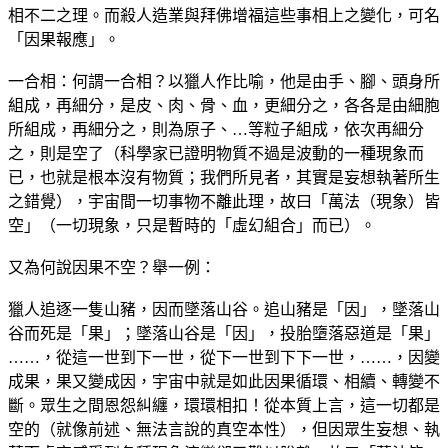
相不二之理。而殺人造業與拜佛增福這些事相上之變化，可名
「因果報應」。
一合相：何謂一合相？以獵人作比喻，他是由手、腳、頭身所
組成，再細分，是皮、肉、骨、血，更細分之，各各是由細胞
所組成，再細分之，則為原子、…等粒子組成，依次再細分
之，則是空了（科學家已證明物質不過是波動的一種現象而
已，也就是根本沒有物質；我們所見者，其實是妄想執著所生
之錯覺），宇宙間一切事物不離此理，故曰「萬法（現象）皆
空」（一切現象，只是暫時的「虛幻組合」而已）。
又為何說因果不空？舉一例：
獵人追逐一隻山豬，因而墜落山谷。追山豬是「因」，墜落山
谷而死是「果」；墜落山谷是「因」，投胎墮落惡道是「果」
……，從這一世到下一世，從下一世到下下一世，……，因變
成果，果又變成因，宇宙中就是如此因果循環、相續、轉變不
斷。眾生之間恩怨糾纏，環環相扣！從本質上言，這一切都是
空的（就像前述、無法言說的真空本性），但因眾生妄想、執