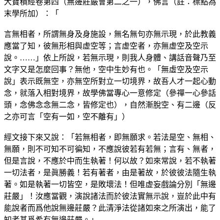
大寶積經卷第四（無邊莊嚴會第二之一），佛言（註：標點為
末學所加）：「
言無相者，所謂無身及身施設，無名無句亦無示現，於此教義
應當了知，彼無形相與虚空等；言虚空者，亦無虚空及空示
說。……」依上所說，若無示現，則我人身體、講話音聲乃至
文字又是怎麼回事？無他，空中生妙有也。「無虛空及空示
說」表示既無空，亦無空所對立一切境界，故吾人才一起心動
念，就落入相對境界，故學佛當專心一意修定（參禪一心參話
頭，念佛念念無二念，皆修定也），自然漸脫空、有二邊（反
之亦可言「空有一如，空不離有」）
經文接下來又說：「若無相者，即無願求。若法是空、無相、
無願，則不可知不可徧知，不應說彼若有若無；言有、無者，
但是言說，不應於中而生執著！何以故？如來常說，若不執著
一切法者，是眞勝義！若有著者，由是著故，於彼彼法隨生執
著。如是執著一切皆空，是敗壞法！但唯虚妄戲論分別「無邊
莊嚴」！汝應當觀，演說諸法而於彼法實無示說，豈於此中有
能說者而爲他說無邊莊嚴？此清淨法從諸如來之所演出，能了
知者甚爲希有無邊莊嚴。」