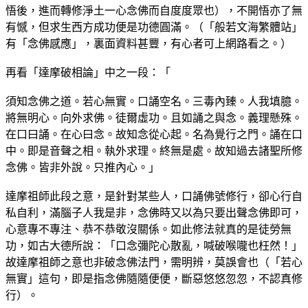
悟後，進而轉修淨土一心念佛而自度度眾也），不開悟亦了無
有憾，但求生西方成功便是功德圓滿。（「般若文海繁體站」
有「念佛感應」，裏面資料甚豐，有心者可上網路看之。）
再看「達摩破相論」中之一段：「
須知念佛之道。若心無實。口誦空名。三毒內臻。人我填臆。
將無明心。向外求佛。徒爾虛功。且如誦之與念。義理懸殊。
在口曰誦。在心曰念。故知念從心起。名為覺行之門。誦在口
中。即是音聲之相。執外求理。終無是處。故知過去諸聖所修
念佛。皆非外說。只推內心。」
達摩祖師此段之意，是針對某些人，口誦佛號修行，卻心行自
私自利，滿腦子人我是非，念佛時又以為只要出聲念佛即可，
心意專不專注、恭不恭敬沒關係。如此修法就真的是徒勞無
功，如古大德所說：「口念彌陀心散亂，喊破喉嚨也枉然！」
故達摩祖師之意也非破念佛法門，需明辨，莫誤會也（「若心
無實」這句，即是指念佛隨隨便便，斷惡悠悠忽忽，不認真修
行）。