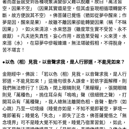
著而虛妄感受到各種現象演變卻又難以脫離。故曰「萬法皆
空，因果不空」（因果其實還是空，但其虛妄現相循環轉變不
斷，故方便說其不空）。佛菩薩已覺悟（猶如從夢中醒來；作
夢是因，醒來是果），故雖不離因果卻能轉變因果（稱「不昧
因果」），如火來清涼、水來悠游（雖度眾生實不受苦、永不
疲厭）。凡夫迷失真性，妄心作用，故造業受報，火來燙，水
來溺（水），在惡夢中慘報連連，無法堪破假相，不得脫身，
苦不堪言！
●以色（相）見我，以音聲求我，是人行邪道，不能見如來？
金剛經中，佛說：「若以色（相）見我，以音聲求我，是人行
邪道，不能見如來！」這幾句很多人誤會。若依字面解釋，則
我們無法修行了！因為，閉上眼睛則見「黑矇矇」，張開眼睛
則見「萬種色」，摀住耳朵有「嗚嗚」聲（很細微之聲），打
開耳朵有「萬種聲」，我人總無法離開色相、音聲、動作（如
心跳）乃至一切境緣（睡覺亦如是，不知不覺即著空，夢境一
堆即著有；睡覺名「失念」，即失了正念，佛菩薩覺悟之「無
念境界」可不是睡大覺不知不覺，睡覺乃宿業習氣），如此，