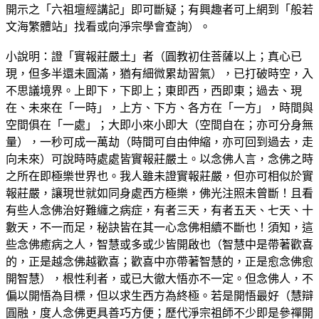
開示之「六祖壇經講記」即可斷疑；有興趣者可上網到「般若
文海繁體站」找看或向淨宗學會查詢）。
小說明：證「實報莊嚴土」者（圓教初住菩薩以上；真心已
現，但多半還未圓滿，猶有細微累劫習氣），已打破時空，入
不思議境界。上即下，下即上；東即西，西即東；過去、現
在、未來在「一時」，上方、下方、各方在「一方」，時間與
空間俱在「一處」；大即小來小即大（空間自在；亦可分身無
量），一秒可成一萬劫（時間可自由伸縮，亦可回到過去，走
向未來）可說時時處處皆實報莊嚴土。以念佛人言，念佛之時
之所在即極樂世界也。我人雖未證實報莊嚴，但亦可相似於實
報莊嚴，讓現世就如同身處西方極樂，佛光注照未曾斷！且看
有些人念佛治好難纏之病症，有者三天，有者五天、七天、十
數天，不一而足，秘訣皆在其一心念佛相續不斷也！須知，這
些念佛癒病之人，智慧或多或少皆開啟也（智慧中是帶著歡喜
的，正是越念佛越歡喜；歡喜中亦帶著智慧的，正是愈念佛愈
開智慧），根性利者，或已大徹大悟亦不一定。但念佛人，不
偏以開悟為目標，但以求生西方為終極。若是開悟最好（慧辯
圓融，度人念佛更具善巧方便；歷代淨宗祖師不少即是參禪開