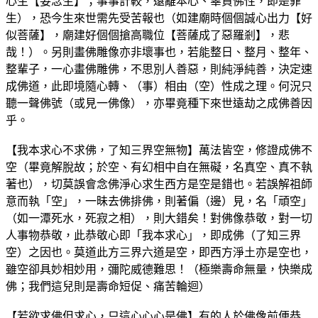
心生【妄念生】；事事計較，遠離本心、辜負佛性，即是罪
生），恐今生來世需先受苦報也（如建廟時個個誠心出力【好
似菩薩】，廟建好個個搶高職位【菩薩成了惡羅剎】，悲
哉！）。另則畫佛雕像亦非壞事也，若能整日、整月、整年、
整輩子，一心畫佛雕佛，不思別人善惡，則純淨純善，決定速
成佛道，此即境隨心轉、（事）相由（空）性成之理。何況只
聽一聲佛號（或見一佛像），亦畢竟種下來世遠劫之成佛善因
乎。
【我本求心不求佛，了知三界空無物】萬法皆空，修證成佛不
空（畢竟解脫故；於空、有幻相中自在無礙，名真空、真不執
著也），切莫誤會念佛淨心求生西方是空是錯也。若誤解祖師
意而執「空」，一昧去佛排佛，則著偏（邊）見，名「頑空」
（如一潭死水，死寂之相），則大錯矣！對佛像恭敬，對一切
人事物恭敬，此恭敬心即「我本求心」，即成佛（了知三界
空）之因也。莫道此方三界六道是空，即西方淨土亦是空也，
雖空卻具妙相妙用，彌陀威德難思！（極樂壽命無量，快樂成
佛；我們這兒則是壽命短促、痛苦輪迴）
【若欲求佛但求心，只這心心心是佛】有的人於佛像前便恭