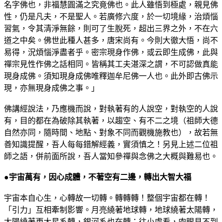
名字佛也，非福慧圓滿之究竟佛也。此人雖悟到極處，親見佛
性，仍是凡夫，不是聖人。若廣修六度，於一切境緣，治煩惱
習氣，令其清淨無餘，則可了生脫死，超出三界之外，不在六
道之中矣。佛世此種人甚多，唐宋尚有。今則大徹大悟，尚不
易得，況煩惱淨盡者乎。密宗現身作佛，或云即生成佛，此與
禪宗見性作佛之話相同。皆稱其工夫湛深之謂，不可認做真能
現身成佛。須知現身成佛唯釋迦牟尼佛一人也。此外即古佛示
現，亦無現身成佛之事。」
佛講經說法，乃應機而說，對執著有的人說空，對執空的人說
有，目的都在為破除其執著，以趨空、有不二之境（祖師大德
自然亦同，隨時間、地點、對象不同而觀機施教也），故若無
善知識提醒，吾人每每錯解經義，實須慎之！另見上述二位祖
師之語，併前面所說，吾人當知參禪與念佛之大概與難易也。
●宇宙萬有，因心成體，不著空有二邊，轉出大智大福
宇宙本自心生，心轉故一切轉。轉轉轉！整個宇宙都在轉！
「引力」互相牽制影響。月亮繞著地球轉，地球繞著太陽轉，
太陽繞著更大星系轉，銀河系也在轉；往小處看，肉眼見不到