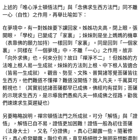
上述的「唯心淨土頓悟法門」與「念佛求生西方法門」同不離
一心（自性）之作用，再舉比喻如下：
在夢境中，有一對姊妹要下課回家。姊姊功夫高，閉上眼，張
開眼，「學校」已變成了「家裏」；妹妹則是坐上媽媽的機車
（表靠佛的願力加持）一樣回到「家裏」。同是回到「一個家
裏」，同樣在「一個夢境」中，不離「一心」之作用，故非
「向外求佛」也，何來分別？故曰「禪淨不二」！但姊姊的方
法唯上根人易一生成就，妹妹的方法則上根、中下根人皆適合
（皆易一生成就）。觀音、勢至、文殊、普賢諸等覺菩薩皆往
生西方，他們難道不懂禪？難道沒開悟？我人凡夫，千萬莫可
輕視也！（其實前述諸菩薩都早已成佛，佛經均有提到；菩薩
的示現求生西方，是示導我們愚痴凡夫一條成佛之徑路，勸我
們速速求生莫遲疑也）
另要略略說明，禪宗頓悟法門之所成就，可分「解悟」與「證
悟」，解悟已自不易，證悟更加困難！證悟一般為初住菩薩
（法身大士），又名「分證佛」，真心已顯露一些。隨著修
行，真心愈發顯露，階位愈高，直至極細微之無明妄想斷盡則