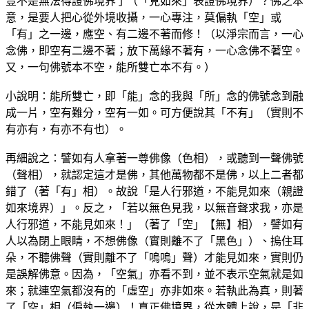
豈不是無法得證佛境界了（「見如來」表證佛境界）？佛之本
意，是要人把心從外境收攝，一心專注，莫偏執「空」或
「有」之一邊，應空、有二邊不著而修！（以淨宗而言，一心
念佛，即空有二邊不著；放下萬緣不著有，一心念佛不著空。
又，一句佛號本不空，能所雙亡本不有。）
小說明：能所雙亡，即「能」念的我與「所」念的佛號念到融
成一片，空有難分，空有一如。可方便說其「不有」（實則不
有亦有，有亦不有也）。
再細說之：譬如有人拿著一尊佛像（色相），或聽到一聲佛號
（聲相），就認定這才是佛，其他萬物都不是佛，以上二者都
錯了（著「有」相）。故說「是人行邪道，不能見如來（親證
如來境界）」。反之，「若以無色見我，以無音聲求我，亦是
人行邪道，不能見如來！」（著了「空」【無】相），譬如有
人以為閉上眼睛，不想佛像（實則離不了「黑色」）、摀住耳
朵，不聽佛聲（實則離不了「嗚嗚」聲）才能見如來，實則仍
是誤解佛意。因為，「空氣」亦看不到，並不表示空氣就是如
來；就連空氣都沒有的「虛空」亦非如來。若執此為真，則著
了「空」相（偏執一邊）！真正佛境界，從本體上說，是「非