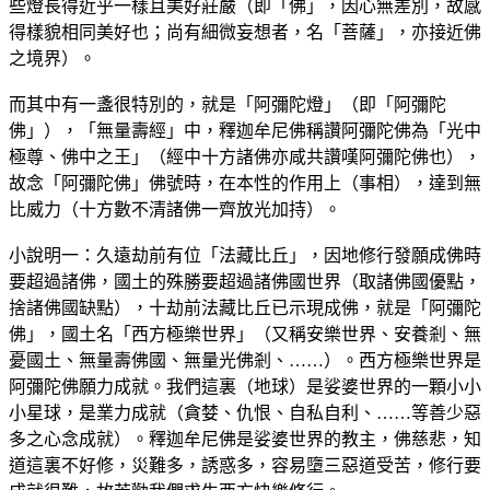
些燈長得近乎一樣且美好莊嚴（即「佛」，因心無差別，故感
得樣貌相同美好也；尚有細微妄想者，名「菩薩」，亦接近佛
之境界）。
而其中有一盞很特別的，就是「阿彌陀燈」（即「阿彌陀
佛」），「無量壽經」中，釋迦牟尼佛稱讚阿彌陀佛為「光中
極尊、佛中之王」（經中十方諸佛亦咸共讚嘆阿彌陀佛也），
故念「阿彌陀佛」佛號時，在本性的作用上（事相），達到無
比威力（十方數不清諸佛一齊放光加持）。
小說明一：久遠劫前有位「法藏比丘」，因地修行發願成佛時
要超過諸佛，國土的殊勝要超過諸佛國世界（取諸佛國優點，
捨諸佛國缺點），十劫前法藏比丘已示現成佛，就是「阿彌陀
佛」，國土名「西方極樂世界」（又稱安樂世界、安養剎、無
憂國土、無量壽佛國、無量光佛剎、……）。西方極樂世界是
阿彌陀佛願力成就。我們這裏（地球）是娑婆世界的一顆小小
小星球，是業力成就（貪婪、仇恨、自私自利、……等善少惡
多之心念成就）。釋迦牟尼佛是娑婆世界的教主，佛慈悲，知
道這裏不好修，災難多，誘惑多，容易墮三惡道受苦，修行要