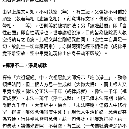
由以上經文可知，不可執空（無）、有二邊，又強調不可偏於
頑空（執著無相【虛無之相】，刻意排斥文字、佛形象、佛號
聲相、……等），否則等於破壞佛法；另「無邊莊嚴」即「自
性莊嚴」即自性清淨也。世尊講經說法，目的皆為破除我人執
空或執有之毛病。此經文與金剛經異曲同工（空性本自具足一
切，故能生一切森羅萬象）；亦與阿彌陀經不相違背（成佛畢
竟不離空故，空中畢竟能現佛土佛身長劫不壞故）。
●禪淨不二，淨易成就
禪宗「六祖壇經」中，六祖惠能大師揭示「唯心淨土」，勸修
頓悟法門，但上根人方易一生成就（大徹大悟），而上根人又
畢竟少數。佛法分正法一千年（戒律成就）、像法一千年（禪
定成就）、末法一萬年（淨土成就）。現已值末法時期（佛法
尚餘九千年），大集經中，佛言：「末法時期，億億人中修行
罕一得道，唯依念佛得度生死！」現代人生活忙碌，念佛實甚
為方便，行住坐臥皆可念佛，藉一句佛號，把妄想打掉，藉一
句佛號，讓佛光普照！不著空、有二邊（一句佛號清清楚楚不