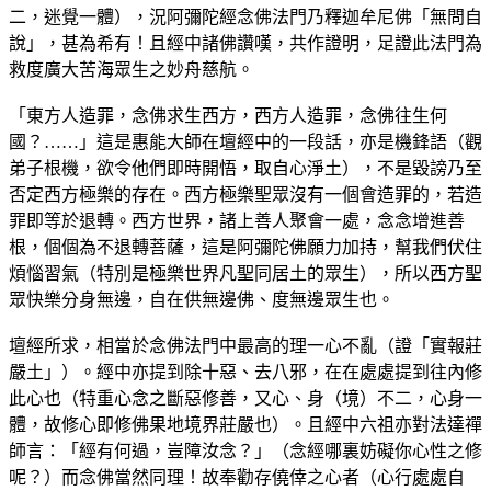
二，迷覺一體），況阿彌陀經念佛法門乃釋迦牟尼佛「無問自
說」，甚為希有！且經中諸佛讚嘆，共作證明，足證此法門為
救度廣大苦海眾生之妙舟慈航。
「東方人造罪，念佛求生西方，西方人造罪，念佛往生何
國？……」這是惠能大師在壇經中的一段話，亦是機鋒語（觀
弟子根機，欲令他們即時開悟，取自心淨土），不是毀謗乃至
否定西方極樂的存在。西方極樂聖眾沒有一個會造罪的，若造
罪即等於退轉。西方世界，諸上善人聚會一處，念念增進善
根，個個為不退轉菩薩，這是阿彌陀佛願力加持，幫我們伏住
煩惱習氣（特別是極樂世界凡聖同居土的眾生），所以西方聖
眾快樂分身無邊，自在供無邊佛、度無邊眾生也。
壇經所求，相當於念佛法門中最高的理一心不亂（證「實報莊
嚴土」）。經中亦提到除十惡、去八邪，在在處處提到往內修
此心也（特重心念之斷惡修善，又心、身（境）不二，心身一
體，故修心即修佛果地境界莊嚴也）。且經中六祖亦對法達禪
師言：「經有何過，豈障汝念？」（念經哪裏妨礙你心性之修
呢？）而念佛當然同理！故奉勸存僥倖之心者（心行處處自