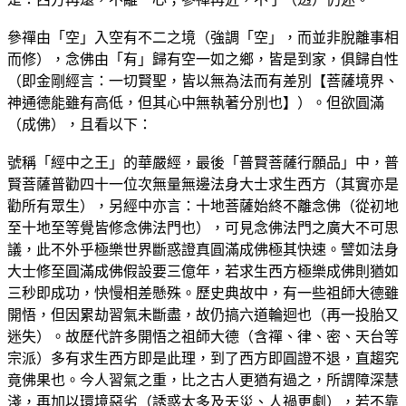
參禪由「空」入空有不二之境（強調「空」，而並非脫離事相
而修），念佛由「有」歸有空一如之鄉，皆是到家，俱歸自性
（即金剛經言：一切賢聖，皆以無為法而有差別【菩薩境界、
神通德能雖有高低，但其心中無執著分別也】）。但欲圓滿
（成佛），且看以下：
號稱「經中之王」的華嚴經，最後「普賢菩薩行願品」中，普
賢菩薩普勸四十一位次無量無邊法身大士求生西方（其實亦是
勸所有眾生），另經中亦言：十地菩薩始終不離念佛（從初地
至十地至等覺皆修念佛法門也），可見念佛法門之廣大不可思
議，此不外乎極樂世界斷惑證真圓滿成佛極其快速。譬如法身
大士修至圓滿成佛假設要三億年，若求生西方極樂成佛則猶如
三秒即成功，快慢相差懸殊。歷史典故中，有一些祖師大德雖
開悟，但因累劫習氣未斷盡，故仍搞六道輪迴也（再一投胎又
迷失）。故歷代許多開悟之祖師大德（含禪、律、密、天台等
宗派）多有求生西方即是此理，到了西方即圓證不退，直趨究
竟佛果也。今人習氣之重，比之古人更猶有過之，所謂障深慧
淺，再加以環境惡劣（誘惑太多及天災、人禍更劇），若不靠