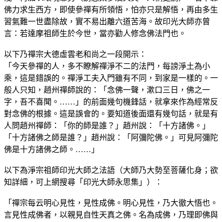
佛力求生西方，即使參禪有所領悟，怕亦只是解悟，再由多生
習氣難一世盡除故，實不易出離六道苦海。故印光大師亦曾
言：若達摩祖師生於今世，當亦勸人修念佛法門也。
以下乃禪宗大德虛雲老和尚之一段開示：
「今天參禪的人，多不瞭解禪淨不二的法門，每謗淨土為小
乘，這是錯誤的。禪淨工夫入門雖有不同，到家是一樣的。一
般人只知，趙州禪師說的：「念佛一聲，漱口三日，佛之一
字，吾不喜聞。……」的前面幾句機鋒話，就拿來作為經常反
對念佛的根據。這是誤會的。要知道後面還有幾句話，就是有
人問趙州禪師：「你的師是誰？」趙州說：「十方諸佛。」
「十方諸佛之師是誰？」趙州說：「阿彌陀佛。」可見阿彌陀
佛是十方諸佛之師。……」
以下為淨宗祖師印光大師之法語（大師乃大勢至菩薩化身；欲
知詳細，可上網搜尋「印光大師永思集」）：
「禪宗每云明心見性，見性成佛。明心見性，乃大徹大悟也。
言見性成佛者，以親見自性天真之佛。名為成佛，乃理即佛與