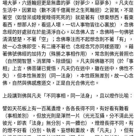
場大夢，六道輪迴更是無盡的夢（好夢少，惡夢多）。凡夫在
生活中，因累劫（數不清千億萬世之生死輪迴）之習氣，不是
著空（如發呆或睡覺睡得死死的）就是著有（想東想西，看東
看西，想那人好，看這人壞，一切人事物皆往心裏放），念佛
念經的好處就在於能清淨自心。以念佛人言，念佛時一句佛號
清清楚楚，不著「空」；念佛專注而不起想念則不著「有」，
故一心念佛即空、有二邊不著也（念經念咒亦同樣道理）。藉
著佛號佛經的加持力（殊勝之事相作用），常念則佛光普照也
（自然開智慧、消業障、除煩惱）。凡夫與佛雖不同（於「事
相」上言，佛菩薩已覺悟，凡夫仍在迷中，雖在迷中，佛性不
失），但本性無差別（同一法身），本性既無差別，故一心念
佛，自然與佛感應道交，正是自光合佛光也。
上段講到佛與凡夫「不同事相，同一法身」，且以燈作比喻：
譬如天花板上有一百萬盞燈，各各長得不同，有好看有難看
（事相差別），但放光則是渾然一片（光光互攝，分不清此光
彼光，即表「法身」無分別、共一體也），燈燈長得不同，有
的燈不好看（分別、執者、妄想較重故，表「凡夫」），但有