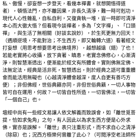
私、傲慢，卻妄想一步登天，看幾本禪書，就想開悟得道
者），頓悟法門，亦不離因果，非長久清淨，難一時可剋功。
現代人心性雜亂，自私自利，又復貪執一堆，豈一時即可清淨
本心而大徹大悟？但看現今談禪者，多為「文字禪」、「口頭
禪」，與生活了無相關（好談玄說妙），於生死更無力回天！
（遇順逆境，不能對治；不生西方，即又輪轉六道）看著經文
打妄想（用思考想要思考出佛境界），越想越遠（錯）了也！
若能老實將心收攝，放下貪著、瞋恚，老實念佛修心，心漸清
淨，則智慧漸透出，便漸能於經文有所體會。實則佛無定佛、
法無定法，經典是活非死，智慧透出，則於經典之語可重重體
會而能活用無礙也（心越清淨體會越深，度人自更有善巧方
便）；非但佛經，世俗典籍亦同，非但世俗典籍，一切人事物
皆可自在運用，何故？一切皆自性所造，一切皆佛法，一切皆
「一個自己」也。
壇經中尚有一些經文易讓人依文解義而致誤會，如「離世覓菩
提，恰如求兔角」之句，有人因此以為求生西方便是心外求
佛，實亦是誤解。「離世」表只注重形式，而不求自心之清淨
（除惡）也；況西方極樂何曾離了此心？（可閱淨空老法師所