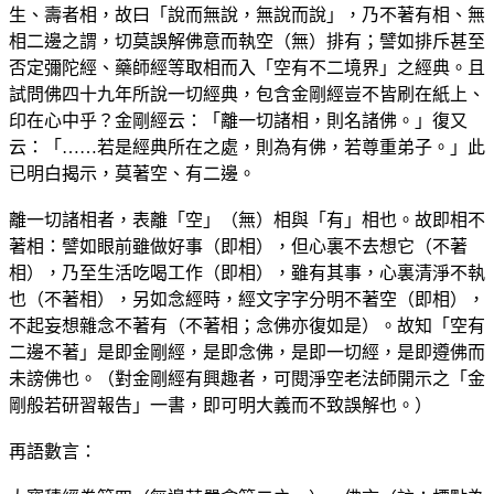
生、壽者相，故曰「說而無說，無說而說」，乃不著有相、無
相二邊之謂，切莫誤解佛意而執空（無）排有；譬如排斥甚至
否定彌陀經、藥師經等取相而入「空有不二境界」之經典。且
試問佛四十九年所說一切經典，包含金剛經豈不皆刷在紙上、
印在心中乎？金剛經云：「離一切諸相，則名諸佛。」復又
云：「……若是經典所在之處，則為有佛，若尊重弟子。」此
已明白揭示，莫著空、有二邊。
離一切諸相者，表離「空」（無）相與「有」相也。故即相不
著相：譬如眼前雖做好事（即相），但心裏不去想它（不著
相），乃至生活吃喝工作（即相），雖有其事，心裏清淨不執
也（不著相），另如念經時，經文字字分明不著空（即相），
不起妄想雜念不著有（不著相；念佛亦復如是）。故知「空有
二邊不著」是即金剛經，是即念佛，是即一切經，是即遵佛而
未謗佛也。（對金剛經有興趣者，可閱淨空老法師開示之「金
剛般若研習報告」一書，即可明大義而不致誤解也。）
再語數言：