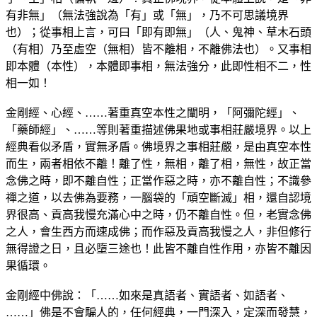
有非無」（無法強說為「有」或「無」，乃不可思議境界
也）；從事相上言，可曰「即有即無」（人、鬼神、草木石頭
（有相）乃至虛空（無相）皆不離相，不離佛法也）。又事相
即本體（本性），本體即事相，無法強分，此即性相不二，性
相一如！
金剛經、心經、……著重真空本性之闡明，「阿彌陀經」、
「藥師經」、……等則著重描述佛果地或事相莊嚴境界。以上
經典看似矛盾，實無矛盾。佛境界之事相莊嚴，是由真空本性
而生，兩者相依不離！離了性，無相，離了相，無性，故正當
念佛之時，即不離自性；正當作惡之時，亦不離自性；不識參
禪之道，以去佛為要務，一腦袋的「頑空斷滅」相，還自認境
界很高、貢高我慢充滿心中之時，仍不離自性。但，老實念佛
之人，會生西方而速成佛；而作惡及貢高我慢之人，非但修行
無得證之日，且必墮三途也！此皆不離自性作用，亦皆不離因
果循環。
金剛經中佛說：「……如來是真語者、實語者、如語者、
……」佛是不會騙人的，任何經典，一門深入，定深而發慧，